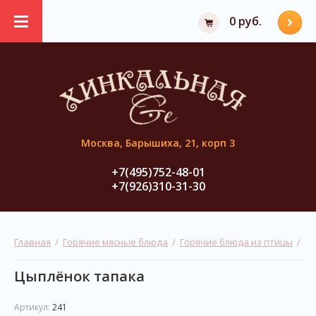
0 руб.
Москва, Барышиха, 21, корп 3
+7(495)752-48-01
+7(926)310-31-30
Главная
  /  
Горячие мясные блюда
  /  
Горячие блюда из птицы
  /  
Цыплёнок тапака
Артикул:
241