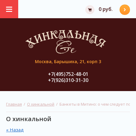
0 руб.
Москва, Барышиха, 21, корп 3
+7(495)752-48-01
+7(926)310-31-30
Главная
  /  
О хинкальной
  /  Банкеты в Митино: о чем следует по
О хинкальной
« Назад