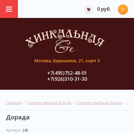
0 руб.
Москва, Барышиха, 21, корп 3
+7(495)752-48-01
+7(926)310-31-30
Главная
  /  
Горячие мясные блюда
  /  
Горячие рыбные блюда
  /  До
Дорада
Артикул:
245