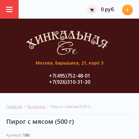
0 руб.
Москва, Барышиха, 21, корп 3
+7(495)752-48-01
+7(926)310-31-30
Главная
  /  
Выпечка
  /  Пирог с мясом (500 г)
Пирог с мясом (500 г)
Артикул:
186